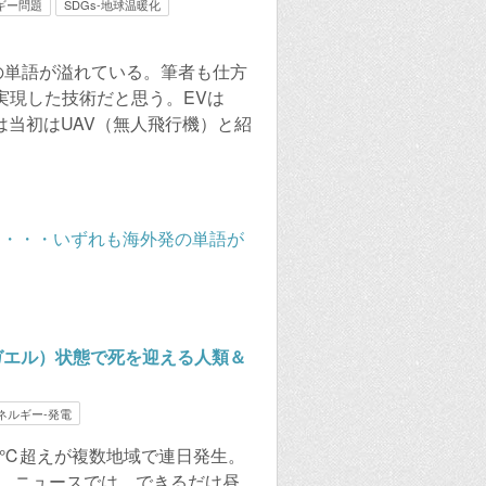
ルギー問題
SDGs-地球温暖化
発の単語が溢れている。筆者も仕方
実現した技術だと思う。EVは
は当初はUAV（無人飛行機）と紹
ガエル）状態で死を迎える人類＆
ネルギー-発電
40℃超えが複数地域で連日発生。
。 ニュースでは，できるだけ昼