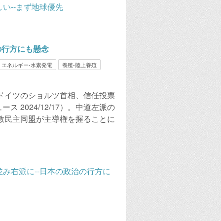
の行方にも懸念
エネルギー-水素発電
養殖-陸上養殖
ドイツのショルツ首相、信任投票
ス 2024/12/17）。中道左派の
教民主同盟が主導権を握ることに