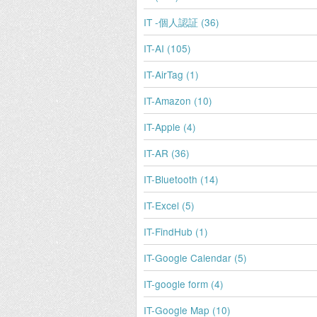
IT -個人認証 (36)
IT-AI (105)
IT-AirTag (1)
IT-Amazon (10)
IT-Apple (4)
IT-AR (36)
IT-Bluetooth (14)
IT-Excel (5)
IT-FindHub (1)
IT-Google Calendar (5)
IT-google form (4)
IT-Google Map (10)