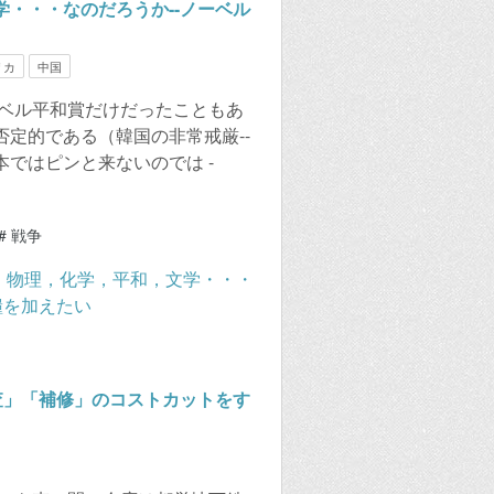
・・・なのだろうか--ノーベル
リカ
中国
ーベル平和賞だけだったこともあ
定的である（韓国の非常戒厳--
ではピンと来ないのでは -
#
戦争
査」「補修」のコストカットをす