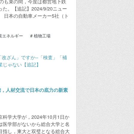
たのも束の間，今度は都営地下鉄
【追記】2024/9/20ニュー
 日本の自動車メーカー5社（ト
素エネルギー
#
植物工場
携，人材交流で日本の底力の新素
学大学が，2024年10月1日か
は医学部がないから総合大学と名
目指し，東大と双璧となる総合大