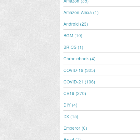
Amazon (38)
Amazon-Alexa (1)
Android (23)
BGM (10)
BRICS (1)
Chromebook (4)
COVID-19 (325)
COVID-21 (106)
CV19 (270)
DIY (4)
DX (15)
Emperor (6)
Excel (1)