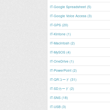
IT-Google Spreadsheet (5)
IT-Google Voice Access (3)
IT-GPS (20)
IT-Kintone (1)
IT-Macintosh (2)
IT-MySOS (4)
IT-OneDrive (1)
IT-PowerPoint (2)
IT-QRコード (31)
IT-SDカード (2)
IT-SNS (18)
IT-USB (3)