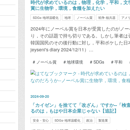
時代が求めているのは，物理，化学，平和，文学
賞に生物学，環境，食糧を加えたい
SDGs-地球温暖化
地球
ノーベル賞
戦争-核兵器
アメ
2024年にノーベル賞を日本が受賞したのがノ
り，その話題で持ち切りである。しかし筆者は否
韓国国民のその後行動に対し，平和ボケした日本
jeyseni's diary 2024/12/11）…
#
ノーベル賞
#
地球環境
#
SDGs
#
平和
2024
-
09
-
20
「カイゼン」を捨てて「改ざん」ですか--「検
るのは，もはや日本企業じゃない【追記】
安全・安心
SDGs-地球温暖化
政治
製造業