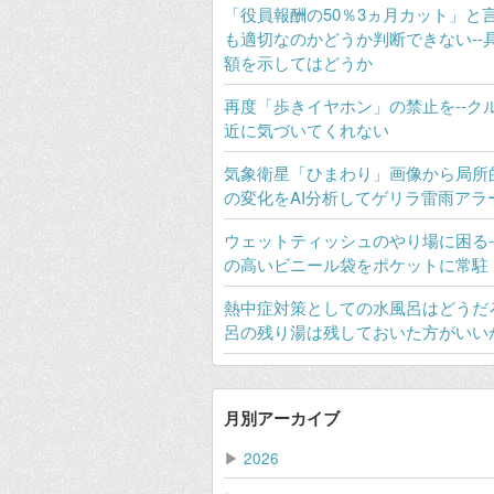
「役員報酬の50％3ヵ月カット」と
も適切なのかどうか判断できない--
額を示してはどうか
再度「歩きイヤホン」の禁止を--ク
近に気づいてくれない
気象衛星「ひまわり」画像から局所
の変化をAI分析してゲリラ雷雨アラ
ウェットティッシュのやり場に困る-
の高いビニール袋をポケットに常駐
熱中症対策としての水風呂はどうだろ
呂の残り湯は残しておいた方がいい
月別アーカイブ
▶
2026