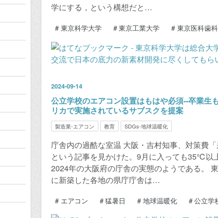
学にする，という構想だと…
#
東京科学大学
#
東京工業大学
#
東京医科歯科
2024
-
09
-
14
公立学校のエアコン設置はもはや必須--卒業生
リカで実施されているサブスクを提案
製造業-エアコン
教育
SDGs-地球温暖化
庁舎内の過酷な室温 大阪・吉村知事、対策費「来年
という記事を見かけた。9月に入っても35℃以
2024年の大阪府の庁舎の実態のようである。
に新築した各地の県庁庁舎は…
#
エアコン
#
猛暑日
#
地球温暖化
#
公立学