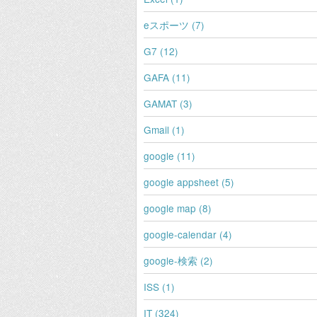
eスポーツ (7)
G7 (12)
GAFA (11)
GAMAT (3)
Gmail (1)
google (11)
google appsheet (5)
google map (8)
google-calendar (4)
google-検索 (2)
ISS (1)
IT (324)