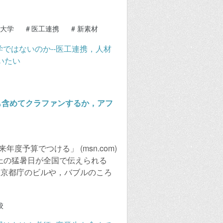
大学
#
医工連携
#
新素材
も含めてクラファンするか，アフ
度予算でつける」 (msn.com)
上の猛暑日が全国で伝えられる
 東京都庁のビルや，バブルのころ
校