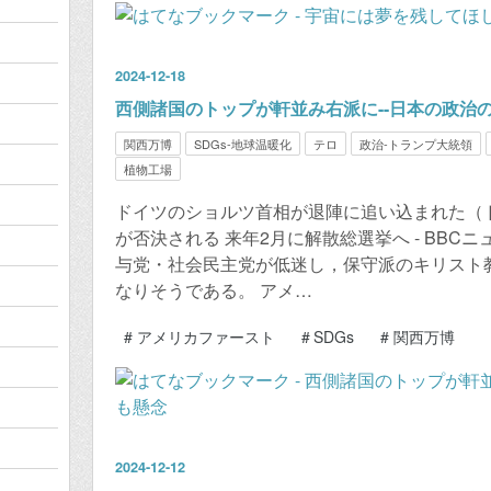
2024
-
12
-
18
西側諸国のトップが軒並み右派に--日本の政治
関西万博
SDGs-地球温暖化
テロ
政治-トランプ大統領
植物工場
ドイツのショルツ首相が退陣に追い込まれた（
が否決される 来年2月に解散総選挙へ - BBCニュー
与党・社会民主党が低迷し，保守派のキリスト
なりそうである。 アメ…
#
アメリカファースト
#
SDGs
#
関西万博
2024
-
12
-
12