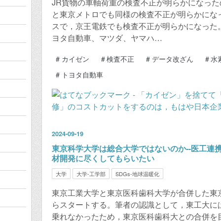
JR貨物の車軸荷重の検査不正が明らかになっ
と東京メトロでも同様の検査不正が明らかになった。
スで，京王電鉄でも検査不正が明らかになった。
ヨタ自動車、マツダ、ヤマハ…
#
カイゼン
#
検査不正
#
データ改ざん
#
水
#
トヨタ自動車
2024
-
09
-
19
東京科学大学は総合大学ではないのか--医工連
材開発に尽くしてもらいたい
大学
大学-工学部
SDGs-地球温暖化
東京工業大学と東京医科歯科大学が合併した東京科
らスタートする。筆者の認識として，東工大に
乗れなかったため，東京医科歯科大との合併を