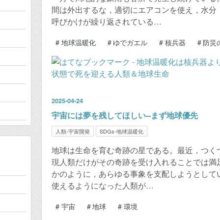
間は外出するな，適切にエアコンを使え，水分
呼びかけが繰り返されている…
#
地球温暖化
#
ゆでガエル
#
核兵器
#
防災
2025
-
04
-
24
宇宙には夢を残してほしい--まず地球優先
人類-宇宙開発
SDGs-地球温暖化
地球は生命を育む奇跡の星である。最近，つく
現人類だけがその奇跡を受け入れることでは満
かのように，あらゆる事象を支配しようとして
使えるようになった人類が…
#
宇宙
#
地球
#
環境