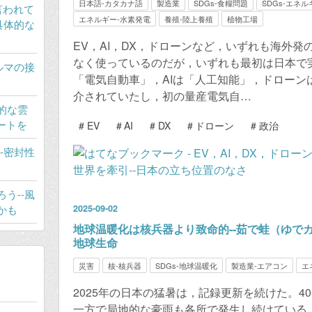
日本語-カタカナ語
製造業
SDGs-食糧問題
SDGs-エネ
言われて
エネルギー-水素発電
養殖-陸上養殖
植物工場
具体的な
EV，AI，DX，ドローンなど，いずれも海外
なく使っているのだが，いずれも最初は日本で
ルマの接
「電気自動車」，AIは「人工知能」，ドローン
介されていたし，初の量産電気自…
的な雲
ートを
#
EV
#
AI
#
DX
#
ドローン
#
政治
-密封性
う--風
かも
2025
-
09
-
02
地球温暖化は核兵器より致命的--茹で蛙（ゆで
地球生命
災害
核-核兵器
SDGs-地球温暖化
製造業-エアコン
エ
2025年の日本の猛暑は，記録更新を続けた。
一方で局地的な豪雨も各所で発生し続けている