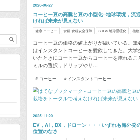
2026
-
06
-
27
コーヒー豆の高騰と豆の小型化--地球環境，流
ければ未来が見えない
健康-コーヒー
食糧-食糧安全保障
SDGs-地球温暖化
植物
コーヒー豆の価格の値上がりが続いている。筆
はインスタントコーヒーを愛飲してきた。大学
いたときにコーヒー豆からコーヒーを淹れるこ
ミルの選択，ドリップやサ…
#
コーヒー
#
インスタントコーヒー
2025
-
11
-
20
EV，AI，DX，ドローン・・・いずれも海外発
位置のなさ