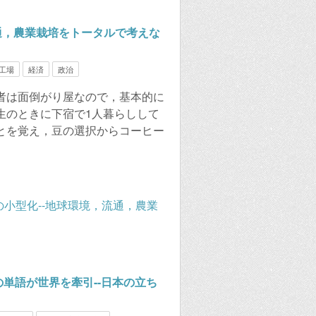
通，農業栽培をトータルで考えな
工場
経済
政治
者は面倒がり屋なので，基本的に
生のときに下宿で1人暮らしして
とを覚え，豆の選択からコーヒー
の単語が世界を牽引--日本の立ち